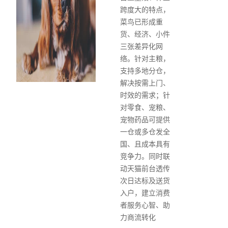
跨度大的特点，
菜鸟已形成重
货、经济、小件
三张差异化网
络。针对主粮，
支持多地分仓，
解决按需上门、
时效的需求；针
对零食、宠粮、
宠物药品可提供
一仓或多仓发全
国、且成本具有
竞争力。同时联
动天猫前台透传
次日达标及送货
入户，建立消费
者服务心智、助
力商流转化