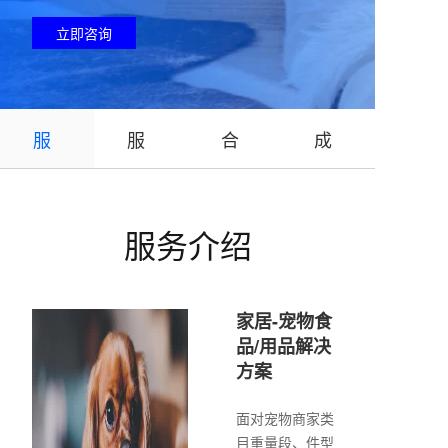
立即咨询
服
服
合
成
务
务
作
功
服务介绍
介
优
流
案
绍
势
程
例
家居-宠物食
品/用品解决
方案
面对宠物商家类
目重量段、件型