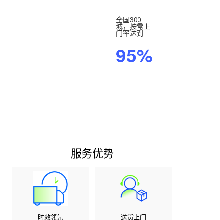
全国300
全国
城，按需上
五
门率达到
仓，
当次
95%
日达
率相
较单
仓提
升
3
倍
服务优势
时效领先
送货上门