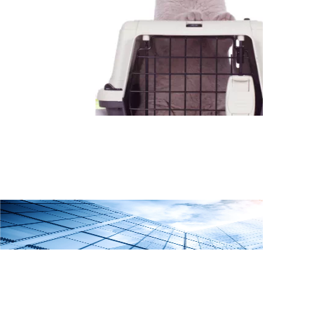
电
将
话
提
沟
供
通
方
需
案
求
与
情
报
况
价
菜鸟供应链期待您的咨询合作
请填写以下信息，我们会尽快与您联系。您提交的信息将会进行严格保密。