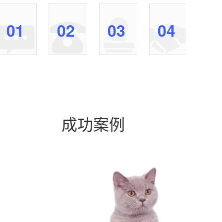
合
致
方
商
01
02
03
04
作
电
案
务
咨
沟
沟
合
询
通
通
作
提
菜
按
明
交
鸟
照
确
具
小
初
报
体
二
步
价，
需
会
沟
签
成功案例
求，
在
通
约
留
24
的
合
下
小
需
作
联
时
求，
系
内
菜
方
联
鸟
式
系
小
您，
二