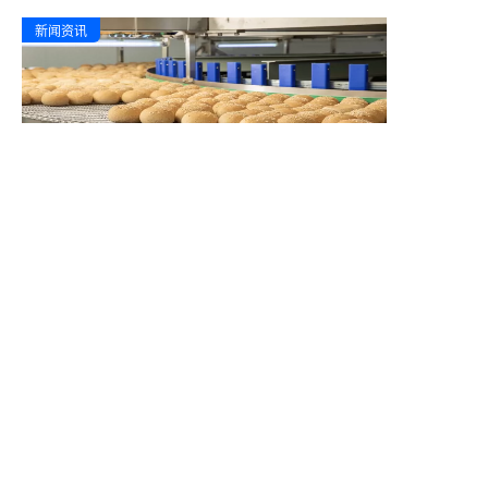
新闻资讯
为田园主义量身打造“无人仓” 菜鸟输
出全托管数智化供应链解决方案
图文机械手臂无人化作业入库，存储、搬运补货由AGV
机器人托盘无人化操作，包材自动开箱、自动封箱、自动
贴标、自动扫描揽收……在江苏兴化田园主义的工厂里，
昔日泥泞的土地，如今已变身为1.6万平方米高标准的数
智化、自动化无人仓。
2022.10.9
新闻资讯